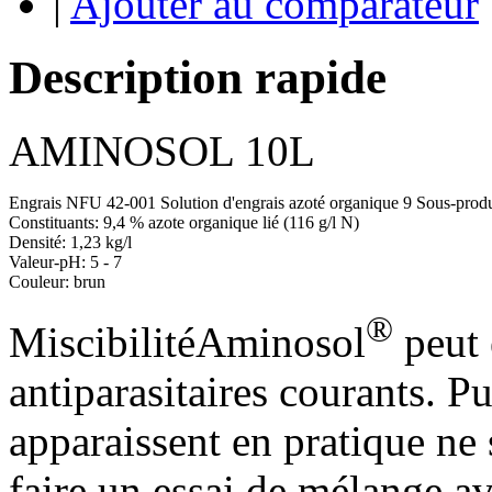
|
Ajouter au comparateur
Description rapide
AMINOSOL 10L
Engrais NFU 42-001 Solution d'engrais azoté organique 9 Sous-produi
Constituants: 9,4 % azote organique lié (116 g/l N)
Densité: 1,23 kg/l
Valeur-pH: 5 - 7
Couleur: brun
®
MiscibilitéAminosol
peut 
antiparasitaires courants. P
apparaissent en pratique ne 
faire un essai de mélange av