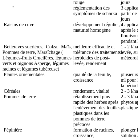
rouge
jours
"
réglementation des
3 applica
symptômes de scharka
partir de
jours
Raisins de cuve
développement régulier,
4 applica
maturité homogène
après le
floraison
pendant 
Betteraves sucrières,
Colza,
Maïs,
meilleure efficacité et
1 - 2 l/h
Pommes de terre, Maraîchage (
tolérance des traitements
levée, su
Légumes-fruits
Crucifères, légumes
herbicides de post-
météorol
verts et oignons
Asperge, légumes-
levée, rendement
racines et légumes tubéreuse)
Plantes ornementales
qualité de la feuille,
plusieur
croissance
ml pour 1
la pério
Céréales
rendement, vitalité
2 - 3 l/ha
Pommes de terre
rétablissement plus
2 - 3 l/h
rapide des herbes après
phytos ap
l'enlèvement des feuilles
plastique
plastiques dans les
pommes de terre
précoces
Pépinière
formation de racines,
plonger l
croissance,
solution