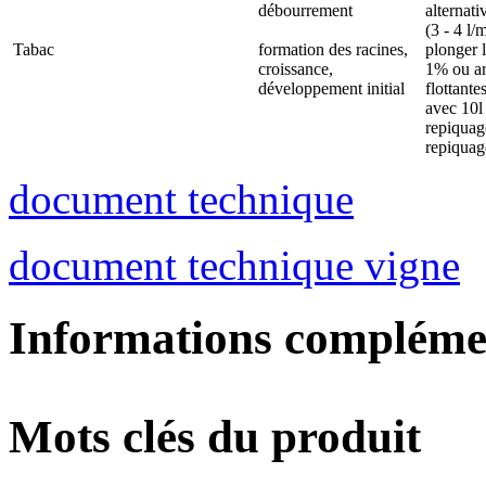
débourrement
alternat
(3 - 4 l/
Tabac
formation des racines,
plonger l
croissance,
1% ou arr
développement initial
flottant
avec 10l
repiquag
repiquag
document technique
document technique vigne
Informations compléme
Mots clés du produit