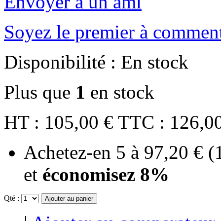
Envoyer à un ami
Soyez le premier à comment
Disponibilité :
En stock
Plus que
1
en stock
HT :
105,00 €
TTC :
126,0
Achetez-en 5 à
97,20 €
(
et
économisez
8
%
Qté :
Ajouter au panier