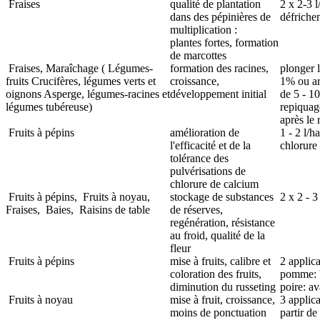
Fraises
qualité de plantation
2 x 2-3 l
dans des pépinières de
défriche
multiplication :
plantes fortes, formation
de marcottes
Fraises, Maraîchage (
Légumes-
formation des racines,
plonger l
fruits
Crucifères, légumes verts et
croissance,
1% ou ar
oignons
Asperge, légumes-racines et
développement initial
de 5 - 1
légumes tubéreuse)
repiquag
après le
Fruits à pépins
amélioration de
1 - 2 l/h
l'efficacité et de la
chlorure
tolérance des
pulvérisations de
chlorure de calcium
Fruits à pépins,
Fruits à noyau,
stockage de substances
2 x 2 - 3
Fraises,
Baies,
Raisins de table
de réserves,
regénération, résistance
au froid, qualité de la
fleur
Fruits à pépins
mise à fruits, calibre et
2 applica
coloration des fruits,
pomme: b
diminution du russeting
poire: av
Fruits à noyau
mise à fruit, croissance,
3 applica
moins de ponctuation
partir de