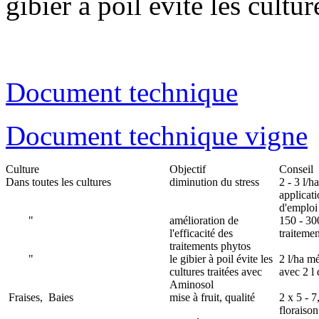
gibier à poil évite les cultu
Document technique
Document technique vigne
Culture
Objectif
Conseil
Dans toutes les cultures
diminution du stress
2 - 3 l/h
applicati
d'emploi 
"
amélioration de
150 - 30
l'efficacité des
traiteme
traitements phytos
"
le gibier à poil évite les
2 l/ha m
cultures traitées avec
avec 2 l
Aminosol
Fraises,
Baies
mise à fruit, qualité
2 x 5 - 7
floraison