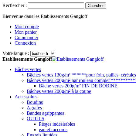
Rechercher :
Chercher
Bienvenue dans les Etablissements Gangloff
Mon compte
Mon panier
Commander
Connexion
Votre langue :
Etablissements Gangloff
Bâches vertes
Bâches vertes 130g/m² ******pour foin, pailles, céréales.
Bâches vertes 200g/m² par rouleau complet ********** p
Bâche vertes 200g/m² FIN DE BOBINE
Bâches vertes 200g/m² à la coupe
Accessoires
Boudins
Agrafes
Bandes agrippantes
OUTILS
Pièges indesirables
eau et raccords
Engrais liquides