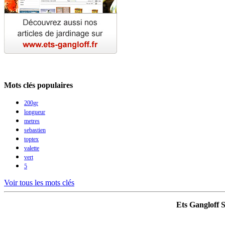
Mots clés populaires
200gr
longueur
metres
sebastien
toptex
valette
vert
5
Voir tous les mots clés
Ets Gangloff 