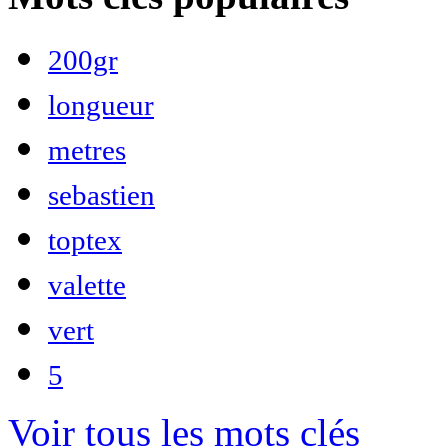
200gr
longueur
metres
sebastien
toptex
valette
vert
5
Voir tous les mots clés