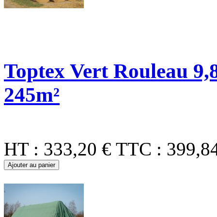
Toptex Vert Rouleau 9,8
245m²
HT :
333,20 €
TTC :
399,8
Ajouter au panier