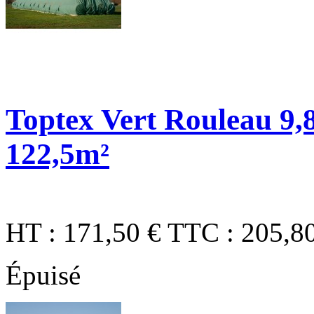
Toptex Vert Rouleau 9,8
122,5m²
HT :
171,50 €
TTC :
205,8
Épuisé