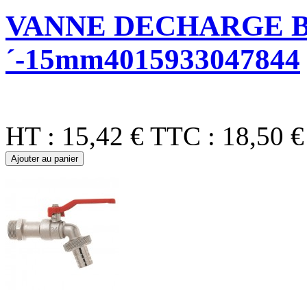
VANNE DECHARGE B
´-15mm4015933047844
HT :
15,42 €
TTC :
18,50 €
Ajouter au panier