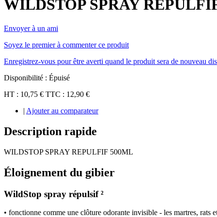
WILDSTOP SPRAY REPULFIF
Envoyer à un ami
Soyez le premier à commenter ce produit
Enregistrez-vous pour être averti quand le produit sera de nouveau di
Disponibilité :
Épuisé
HT :
10,75 €
TTC :
12,90 €
|
Ajouter au comparateur
Description rapide
WILDSTOP SPRAY REPULFIF 500ML
Éloignement du gibier
WildStop spray répulsif ²
• fonctionne comme une clôture odorante invisible - les martres, rats