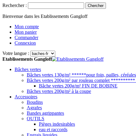
Rechercher :
Chercher
Bienvenue dans les Etablissements Gangloff
Mon compte
Mon panier
Commander
Connexion
Votre langue :
Etablissements Gangloff
Bâches vertes
Bâches vertes 130g/m² ******pour foin, pailles, céréales.
Bâches vertes 200g/m² par rouleau complet ********** p
Bâche vertes 200g/m² FIN DE BOBINE
Bâches vertes 200g/m² à la coupe
Accessoires
Boudins
Agrafes
Bandes agrippantes
OUTILS
Pièges indesirables
eau et raccords
Engrais liquides