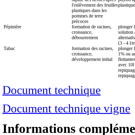
l'enlèvement des feuilles
plastique
plastiques dans les
pommes de terre
précoces
Pépinière
formation de racines,
plonger l
croissance,
solution
débourrement
alternat
(3 - 4 l/
Tabac
formation des racines,
plonger l
croissance,
1% ou arr
développement initial
flottant
avec 10l
repiquag
repiquag
Document technique
Document technique vigne
Informations compléme