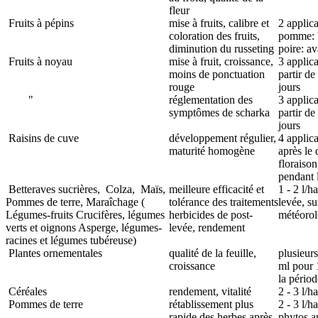
fleur
Fruits à pépins
mise à fruits, calibre et
2 applica
coloration des fruits,
pomme: b
diminution du russeting
poire: av
Fruits à noyau
mise à fruit, croissance,
3 applica
moins de ponctuation
partir de
rouge
jours
"
réglementation des
3 applica
symptômes de scharka
partir de
jours
Raisins de cuve
développement régulier,
4 applica
maturité homogène
après le
floraison
pendant 
Betteraves sucrières,
Colza,
Maïs,
meilleure efficacité et
1 - 2 l/h
Pommes de terre, Maraîchage (
tolérance des traitements
levée, su
Légumes-fruits
Crucifères, légumes
herbicides de post-
météorol
verts et oignons
Asperge, légumes-
levée, rendement
racines et légumes tubéreuse)
Plantes ornementales
qualité de la feuille,
plusieur
croissance
ml pour 1
la pério
Céréales
rendement, vitalité
2 - 3 l/ha
Pommes de terre
rétablissement plus
2 - 3 l/h
rapide des herbes après
phytos ap