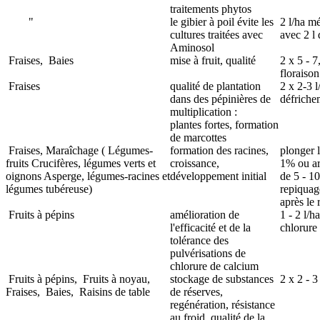
traitements phytos
"
le gibier à poil évite les
2 l/ha m
cultures traitées avec
avec 2 l
Aminosol
Fraises,
Baies
mise à fruit, qualité
2 x 5 - 7
floraison
Fraises
qualité de plantation
2 x 2-3 l
dans des pépinières de
défriche
multiplication :
plantes fortes, formation
de marcottes
Fraises, Maraîchage (
Légumes-
formation des racines,
plonger l
fruits
Crucifères, légumes verts et
croissance,
1% ou ar
oignons
Asperge, légumes-racines et
développement initial
de 5 - 1
légumes tubéreuse)
repiquag
après le
Fruits à pépins
amélioration de
1 - 2 l/h
l'efficacité et de la
chlorure
tolérance des
pulvérisations de
chlorure de calcium
Fruits à pépins,
Fruits à noyau,
stockage de substances
2 x 2 - 3
Fraises,
Baies,
Raisins de table
de réserves,
regénération, résistance
au froid, qualité de la