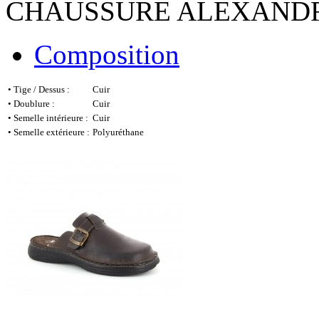
CHAUSSURE ALEXAND
Composition
•
Tige / Dessus :
Cuir
•
Doublure :
Cuir
•
Semelle intérieure :
Cuir
•
Semelle extérieure :
Polyuréthane