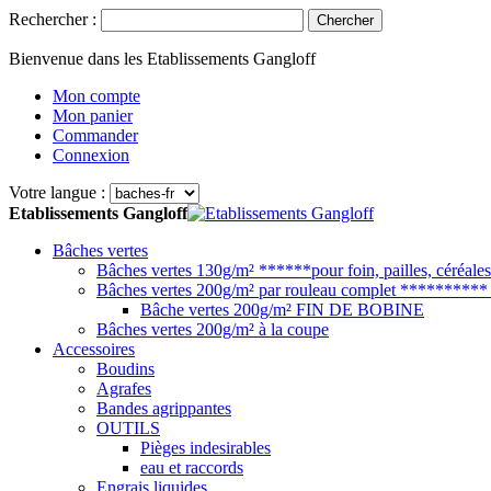
Rechercher :
Chercher
Bienvenue dans les Etablissements Gangloff
Mon compte
Mon panier
Commander
Connexion
Votre langue :
Etablissements Gangloff
Bâches vertes
Bâches vertes 130g/m² ******pour foin, pailles, céréales.
Bâches vertes 200g/m² par rouleau complet ********** p
Bâche vertes 200g/m² FIN DE BOBINE
Bâches vertes 200g/m² à la coupe
Accessoires
Boudins
Agrafes
Bandes agrippantes
OUTILS
Pièges indesirables
eau et raccords
Engrais liquides